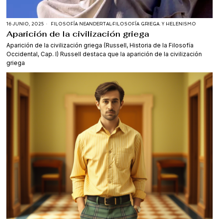
16 JUNIO, 2025
FILOSOFÍA NEANDERTAL
·
FILOSOFÍA GRIEGA. Y HELENISMO
Aparición de la civilización griega
Aparición de la civilización griega (Russell, Historia de la Filosofía
Occidental, Cap. I) Russell destaca que la aparición de la civilización
griega