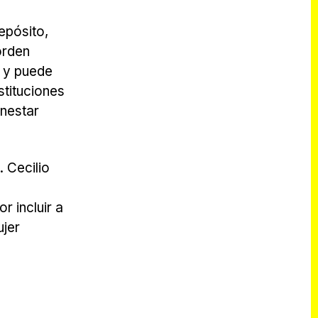
depósito,
orden
o y puede
stituciones
enestar
. Cecilio
r incluir a
ujer