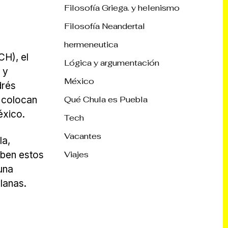
Filosofía Griega. y helenismo
Filosofía Neandertal
hermeneutica
CH), el
Lógica y argumentación
 y
México
drés
 colocan
Qué Chula es Puebla
éxico.
Tech
Vacantes
la,
iben estos
Viajes
una
lanas.