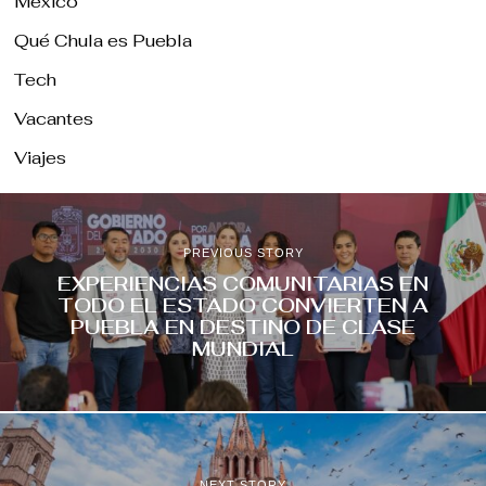
México
Qué Chula es Puebla
Tech
Vacantes
Viajes
PREVIOUS STORY
EXPERIENCIAS COMUNITARIAS EN
TODO EL ESTADO CONVIERTEN A
PUEBLA EN DESTINO DE CLASE
MUNDIAL
NEXT STORY