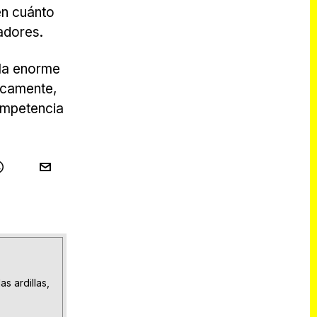
en cuánto
gadores.
 la enorme
icamente,
competencia
as ardillas,