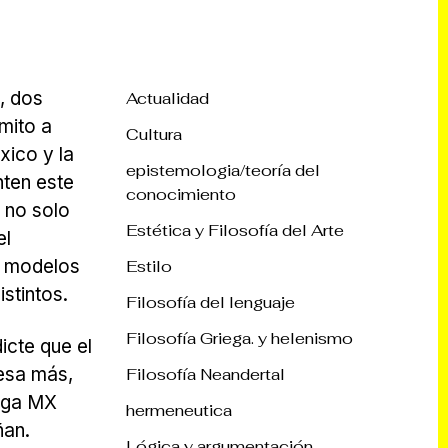
, dos
Actualidad
mito a
Cultura
xico y la
epistemologia/teoría del
nten este
conocimiento
 no solo
Estética y Filosofía del Arte
el
s modelos
Estilo
istintos.
Filosofía del lenguaje
Filosofía Griega. y helenismo
icte que el
esa más,
Filosofía Neandertal
Liga MX
hermeneutica
ñan.
Lógica y argumentación