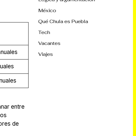
México
Qué Chula es Puebla
Tech
Vacantes
anuales
Viajes
nuales
nuales
anar entre
pos
ores de