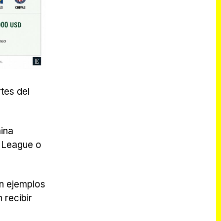
tes del
ina
r League o
on ejemplos
 recibir