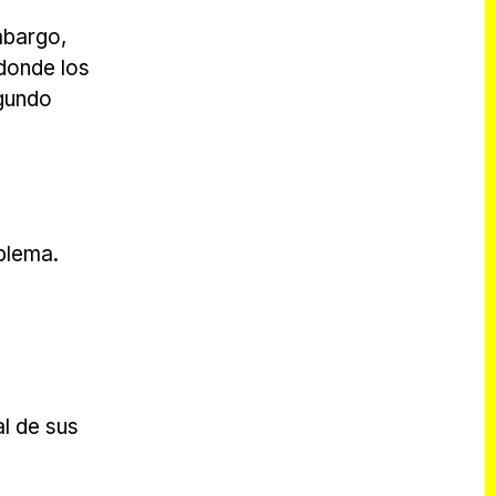
mbargo,
 donde los
egundo
blema.
al de sus