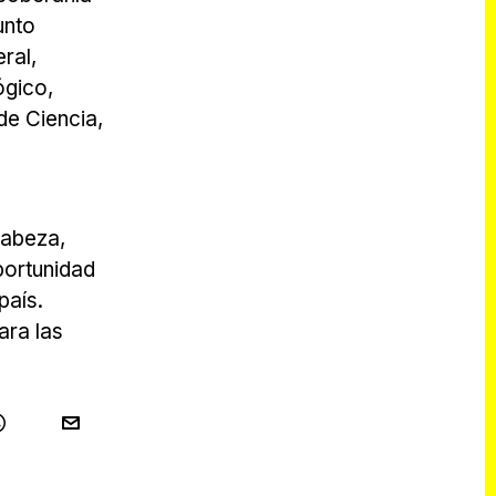
unto
ral,
ógico,
de Ciencia,
cabeza,
oportunidad
país.
ara las