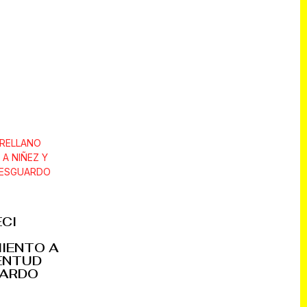
ECI
IENTO A
VENTUD
UARDO