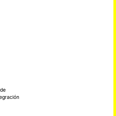
 de
egración