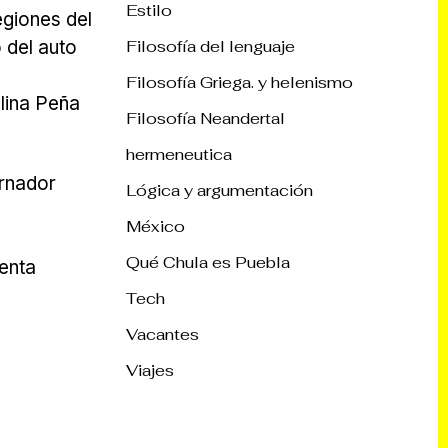
Estilo
egiones del
 del auto
Filosofía del lenguaje
Filosofía Griega. y helenismo
lina Peña
Filosofía Neandertal
hermeneutica
ernador
Lógica y argumentación
a
México
Qué Chula es Puebla
denta
Tech
Vacantes
Viajes