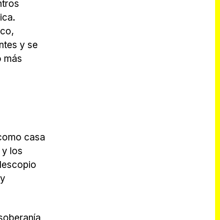
ntros
ica.
ico,
ntes y se
io más
 como casa
 y los
elescopio
 y
 soberanía