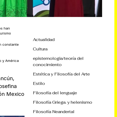
os han
Turismo
Actualidad
en constante
Cultura
epistemologia/teoría del
o y América
conocimiento
Estética y Filosofía del Arte
ancún,
Estilo
osefina
Filosofía del lenguaje
dón Mexico
Filosofía Griega. y helenismo
Filosofía Neandertal