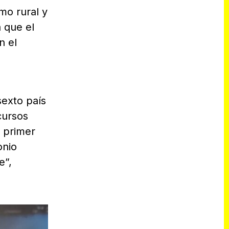
mo rural y
 que el
n el
sexto país
cursos
 primer
onio
e”,