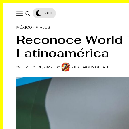
LIGHT
MÉXICO
·
VIAJES
Reconoce World T
Latinoamérica
29 SEPTIEMBRE, 2025
BY
JOSE RAMON MOTA H