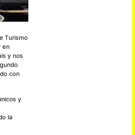
de Turismo
r en
ís y nos
egundo
rdo con
únicos y
s
do la