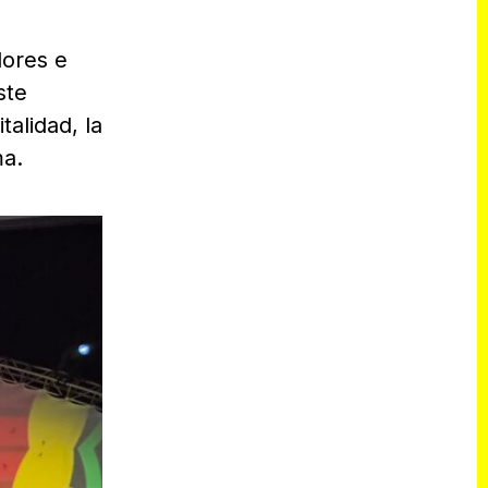
e
dores e
ste
talidad, la
ma.